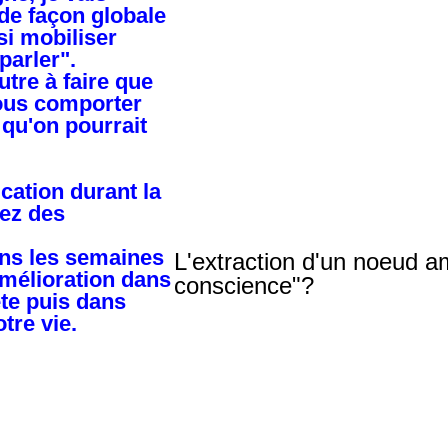
En état de conscience modifié, s’établissent des tra
e façon globale
Ces données me permettent de modifier, déplacer, 
i mobiliser
propres, et ce, quelle que soit la distance 1 mètre 
parler".
Tout commence par la perception de formes légère
utre à faire que
des images précisent .
vous comporter
Nitamo Montecucco, physicien italien mais égale
qu'on pourrait
état de méditation l’humain a la capacité de synch
celui des autres sans contact sensoriel ni communi
Ceci explique t’il cela ?
cation durant la
Q
uelles que soient les explications scientifiques ou
régulation des champs d'energie et l'extraction d
ez des
patients en leur amenant optimisme et compréhens
ns les semaines
L'extraction d'un noeud am
amélioration dans
conscience"?
ête puis dans
Que se passe t'il au fur et à mesure des séan
tre vie.
Quels changements pouvons nous escompter d
La finalité de ces séances n'est pas dans la r
"révélateurs". Ce n'est pas une baguette magiq
radicales, du moins pas du premier coup.
Chaque patient devra respecter les étapes de s
paliers à franchir.