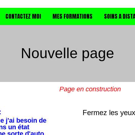
OINS A DISTANCE
CONTACTEZ MOI
MES FORMATIONS
SOINS A DIST
Nouvelle page
Page en construction
:
Fermez les yeux 
e j'ai besoin de
ns un état
e sorte d'auto