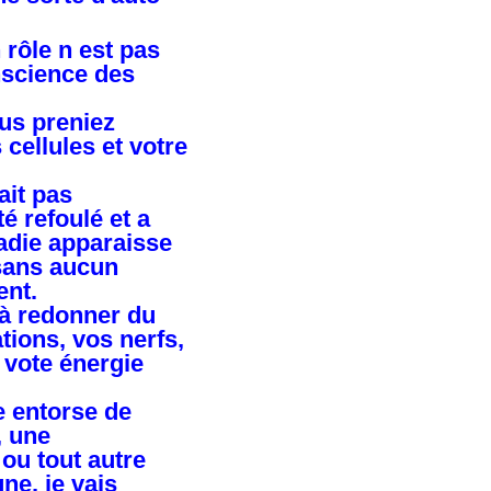
rôle n est pas
nscience des
ous preniez
cellules et votre
tait pas
é refoulé et a
ladie apparaisse
 sans aucun
ent.
é à redonner du
ions, vos nerfs,
Quand vous venez en Ovathérapie, voilà ce que je 
 vote énergie
« Installez vous . Je vous demanderai de fermer le
Comportez vous vous comme si vous étiez un bébé,
 entorse de
comprendre ou analyser ce qui se passe, vous déve
, une
C’est dans cet état que je verrai le mieux les plans
 ou tout autre
Pourquoi cela m’aide t’il ?
J’établis une connexion que l’on peut appeler tra
ne, je vais